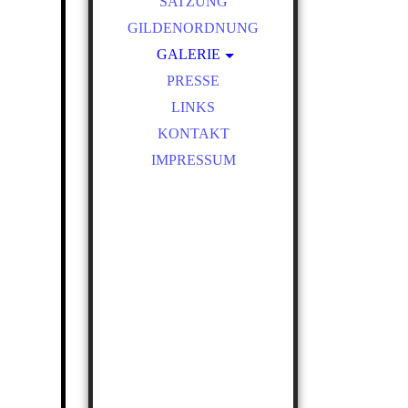
SATZUNG
GILDENORDNUNG
GALERIE
BILDER 2026
PRESSE
BILDER 2025
LINKS
BILDER 2024
KONTAKT
BILDER 2023
IMPRESSUM