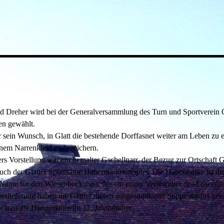
 Dreher wird bei der Generalversammlung des Turn und Sportverein 
en gewählt.
sein Wunsch, in Glatt die bestehende Dorffasnet weiter am Leben zu e
inem Narrenkleid zu bereichern.
s Vorstellung war ein bemalter Gschellnarr, der Bezug zur Ortschaft Gl
auch der Glatter Spottname Habermarkenstupfer. Die Habermarke ist de
Name für den Wiesenbocksbart, der ein enger Verwandter des Löwenza
erlieferung haben die Glatter diesen ausgestupft und Suppe daraus gek
waren die Hungerjahre im 17. Jahrhundert.