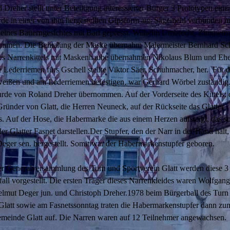
Dreher stellt unter Beteiligung interessierter Bürger 3 Prototypen ein
rde in einer von ihm hergestellten Gipsform aus Sägemehl verbunden m
eines Bauerngesichtes mit Bart gepresst. Wilhelm Umbrecht, Zimmermei
ommen. Die Bemalung der Maske übernahm Malermeister Bernhard Sch
s Narrenkittels mit Maskenhaube übernahmen Nikolaus Blum und Ehe
 Lederriemen fürs Gschell stellte Viktor Säer, Schuhmacher, her. Für d
weißen und am Lederriemen befestigen, war Gerhard Wörbel zuständig
de von Roland Dreher übernommen. Auf der Vorderseite des Kittels: 
ünder von Glatt, die Herren Neuneck, auf der Rückseite das Glatter
. Auf der Hose, die Habermarke die aus einem Herzen aufsteigt, das so
der Glatter Fasnet darstellen.Der Stupfer, den der Narr in der Hand hält
eger sen. hergestellt. Somit war der Habermarkenstupfer geboren.
r Generalversammlung des Turn und Sportverein Glatt werden diese 3
ifall vorgestellt. Die ersten Träger dieses Narrenkleides waren Wolfgang
lmut Deger jun. und Christoph Dreher.1978 beim Bürgerball des Turn
 Glatt sowie am Fasnetssonntag traten die Habermarkenstupfer dann zu
emeinde Glatt auf. Die Narren waren auf 12 Teilnehmer angewachsen.