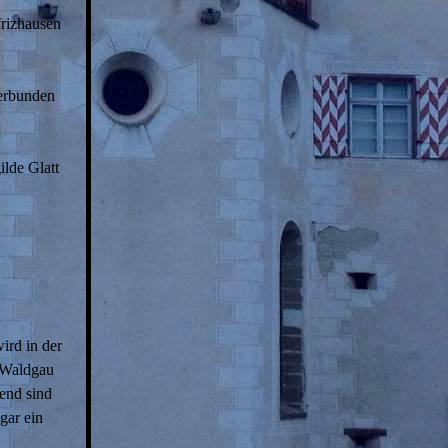
frizhausen
verbunden
lde Glatt
ird in der
g Waldgau
end sind
gar ein