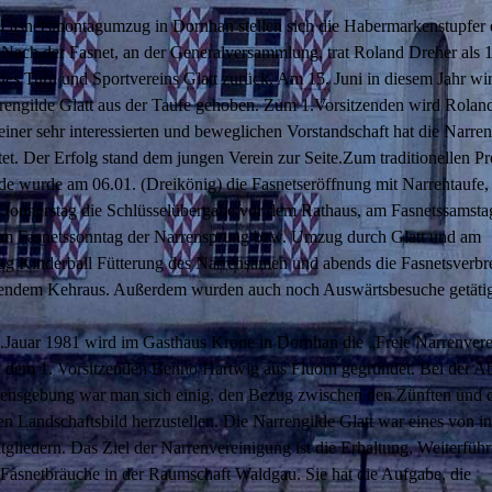
asnetsmontagumzug in Dornhan stellen sich die Habermarkenstupfer 
 Nach der Fasnet, an der Generalversammlung, trat Roland Dreher als 1
des Turn und Sportvereins Glatt zurück. Am 15. Juni in diesem Jahr wi
rrengilde Glatt aus der Taufe gehoben. Zum 1.Vorsitzenden wird Rolan
einer sehr interessierten und beweglichen Vorstandschaft hat die Narren
stet. Der Erfolg stand dem jungen Verein zur Seite.Zum traditionellen 
de wurde am 06.01. (Dreikönig) die Fasnetseröffnung mit Narrentaufe
Donnerstag die Schlüsselübergabe vor dem Rathaus, am Fasnetssamsta
Am Fasnetssonntag der Narrensprung bzw. Umzug durch Glatt und am
tag Kinderball Fütterung des Narrensamen und abends die Fasnetsverb
ßendem Kehraus. Außerdem wurden auch noch Auswärtsbesuche getätig
Jauar 1981 wird im Gasthaus Krone in Dornhan die „Freie Narrenver
 dem 1. Vorsitzenden Benno Hartwig aus Fluorn gegründet. Bei der 
ensgebung war man sich einig, den Bezug zwischen den Zünften und
n Landschaftsbild herzustellen. Die Narrengilde Glatt war eines von i
liedern. Das Ziel der Narrenvereinigung ist die Erhaltung, Weiterfüh
Fasnetbräuche in der Raumschaft Waldgau. Sie hat die Aufgabe, die