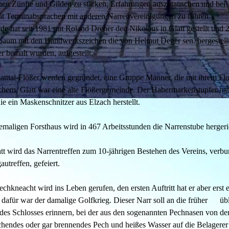
nen Zünfte und Gilden zu stärken, Erfahrungen auszutauschen und bei
t Terminabsprachen mit anderen Narrenvereinigungen zu führen.
de hat seit 1981 mit Roland Dreher den Nikolaus in Glatt gestellt und 
baum mit den Handwerkszeichen die von Helmut Deger sen. hergestell
 bemalt wurden, aufgestellt.
tttal-Flößer werden gegründet, eine Gruppe Männer, die mit ihrem Fl
ern. Glatt war eine alte Flößergemeinde. Der Habermarkenstupfer hat 
e ein Maskenschnitzer aus Elzach herstellt.
aligen Forsthaus wird in 467 Arbeitsstunden die Narrenstube hergeri
t wird das Narrentreffen zum 10-jährigen Bestehen des Vereins, verb
utreffen, gefeiert.
hkneacht wird ins Leben gerufen, den ersten Auftritt hat er aber erst e
 dafür war der damalige Golfkrieg. Dieser Narr soll an die früher üb
des Schlosses erinnern, bei der aus den sogenannten Pechnasen von de
hendes oder gar brennendes Pech und heißes Wasser auf die Belagerer