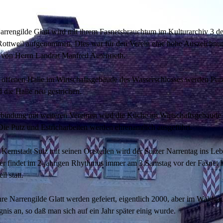
rrengilde Glatt wird mit ihrem Fasnetsbrauchtum im Kulturarchiv 3 d
Rottweil aufgenommen. Dies war für den Verein eine hohe Auszeichnu
t von Herrn Landrat Manfred Autenrieth.
 offenen Halle im Wirtschaftsgebäude des Wasserschlosses werden Put
nd die Halle neu gestrichen.
bindung mit weiteren Vereinen wird die Küche im Wirtschaftsgebäude
 Die Putz und Estricharbeiten werden ehrenamtlich ausgeführt.
Kernstadt Sulz mit seinen Ortsteilen wird der Sulzer Narrentag ins Le
ser findet im 2-jährigen Rhythmus immer am 3.Samstag vor der Fasnet 
il statt.
e Narrengilde Glatt werden gefeiert, eigentlich 2000, aber im Waldgau
gnis an, so daß man sich auf ein Jahr später einig wurde.