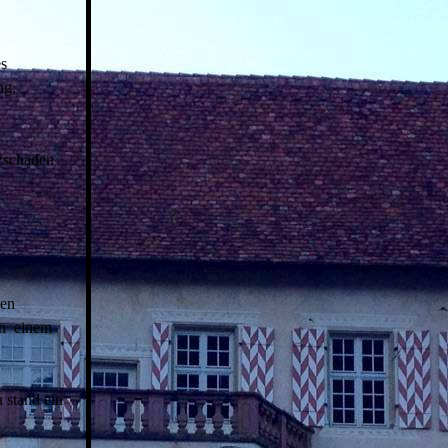
es
ng,
zschäden
ben
in einem
 stand ein