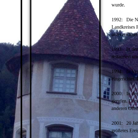
wurde.
1992: Die Na
Landkreises 
unterzeichne
1993: In der
restauriert u
1994: In Ver
eingerichtet.
2000: In der 
gerufen. Die
anderen Ortste
2001: 20 Jahr
größeres Erei