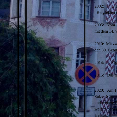
2002: In Glat
, Bergfelden 
2005: Vom 14.
mit dem 14. 
2010: Mit zw
den 30. Gebu
2014: In Eig
2015: Das ne
2020: Am 17. 
Sulzer Stadth
und weitere 
weitere befr
Heimspiel.