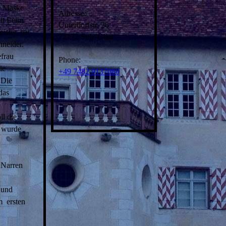
er Maske
Adresse:
it Leim
Unterdorfstr. 28
ster, hat
72172 Sulz-Glatt
neider.
frau
Phone:
ie
+49 7482 9137080
.Die
das
ll die
, wurde
 Narren
 und
m ersten