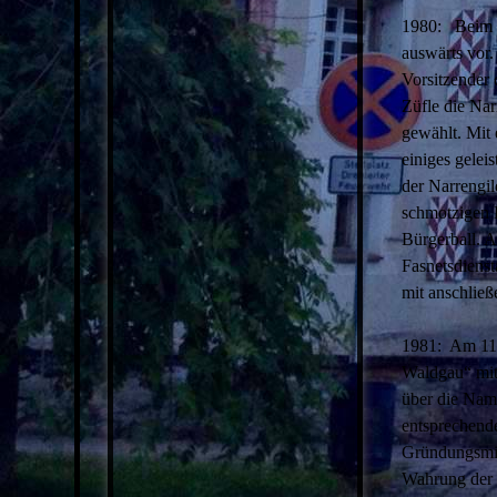
1980: Beim F
auswärts vor.
Vorsitzender 
Züfle die Na
gewählt. Mit 
einiges gelei
der Narrengil
schmotzigen 
Bürgerball. 
Fasnetsdiens
mit anschlie
1981: Am 11.
Waldgau“ mit
über die Nam
entsprechende
Gründungsmitg
Wahrung der 