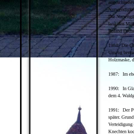
angeschlosse
Notwendigkei
Die Narrengil
lang den Mai
Roland Dreher
1984: Die Gla
Umzug bereich
Holzmaske, di
1987: Im ehem
1990: In Glat
dem 4. Waldga
1991: Der Pec
später. Grund
Verteidigung 
Knechten koc