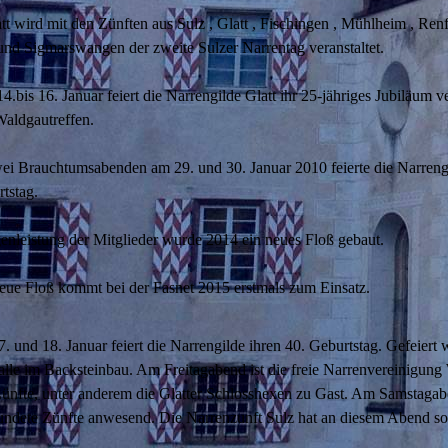
t wird mit den Zünften aus Sulz , Glatt , Fischingen , Mühlheim , Ren
und Sigmarswangen der zweite Sulzer Narrentag veranstaltet.
bis 16. Januar feiert die Narrengilde Glatt ihr 25-jähriges Jubiläum 
Waldgautreffen.
ei Brauchtumsabenden am 29. und 30. Januar 2010 feierte die Narrengi
rtstag.
enleistung der Mitglieder wurde 2014 ein neues Floß gebaut.
ue Floß kommt bei der Fasnet 2015 erstmals zum Einsatz.
und 18. Januar feiert die Narrengilde ihren 40. Geburtstag. Gefeiert w
alle im Backsteinbau. Am Freitagabend ist die freie Narrenvereinigun
Zünfte, unter anderem die Glatter Schlosshexen zu Gast. Am Samstagab
eundete Zünfte anwesend. Die Narrenzunft Sulz hat an diesem Abend so