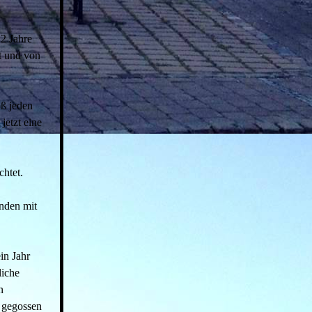
22 Jahre
t und von
oß jeden
jetzt eine
chtet.
unden mit
in Jahr
liche
n
 gegossen