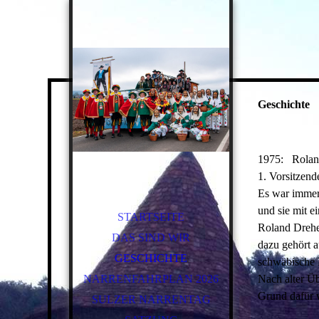
Geschichte
1975: Roland
1. Vorsitzend
Es war immer 
und sie mit e
STARTSEITE
Roland Dreher
DAS SIND WIR
dazu gehört 
GESCHICHTE
schwäbische 
NARRENFAHRPLAN 2026
Nach alter Üb
Grund dafür 
SULZER NARRENTAG