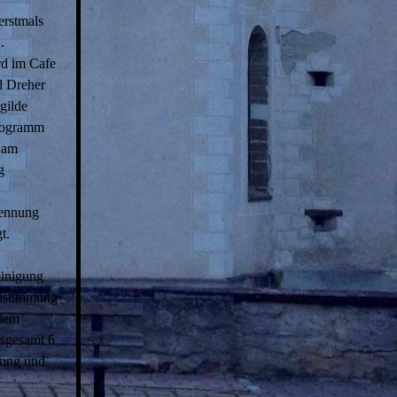
erstmals
.
rd im Cafe
d Dreher
gilde
Programm
, am
g
rennung
t.
einigung
Abstimmung
 dem
nsgesamt 6
rung und